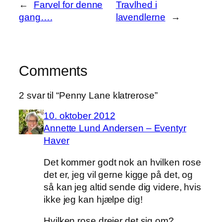
←
Farvel for denne
Travlhed i
gang….
lavendlerne
→
Comments
2 svar til “Penny Lane klatrerose”
10. oktober 2012
Annette Lund Andersen – Eventyr
Haver
Det kommer godt nok an hvilken rose
det er, jeg vil gerne kigge på det, og
så kan jeg altid sende dig videre, hvis
ikke jeg kan hjælpe dig!
Hvilken rose drejer det sig om?