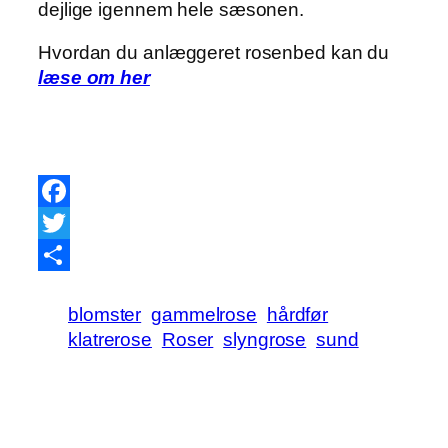
dejlige igennem hele sæsonen.
Hvordan du anlæggeret rosenbed kan du
læse om her
Facebook
Twitter
Share
blomster
gammelrose
hårdfør
klatrerose
Roser
slyngrose
sund