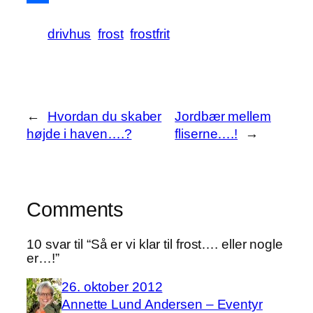
Share
drivhus
frost
frostfrit
←
Hvordan du skaber
Jordbær mellem
højde i haven….?
fliserne….!
→
Comments
10 svar til “Så er vi klar til frost…. eller nogle
er…!”
26. oktober 2012
Annette Lund Andersen – Eventyr