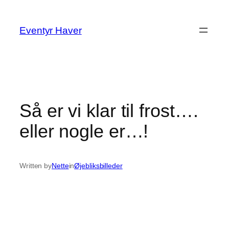
Spring
til
Eventyr Haver
indhold
Så er vi klar til frost….
eller nogle er…!
Written by
Nette
in
Øjebliksbilleder