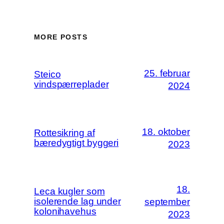
MORE POSTS
25. februar
Steico
vindspærreplader
2024
18. oktober
Rottesikring af
bæredygtigt byggeri
2023
18.
Leca kugler som
isolerende lag under
september
kolonihavehus
2023