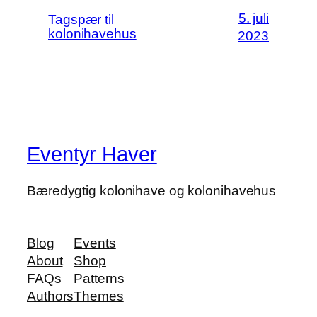
5. juli
Tagspær til
kolonihavehus
2023
Eventyr Haver
Bæredygtig kolonihave og kolonihavehus
Blog
Events
About
Shop
FAQs
Patterns
Authors
Themes