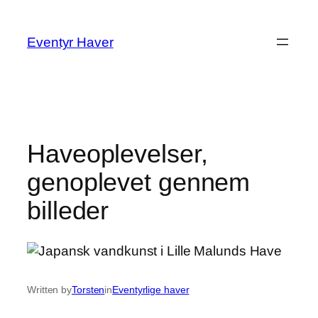
Spring
til
Eventyr Haver
indhold
Haveoplevelser,
genoplevet gennem
billeder
Written by
Torsten
in
Eventyrlige haver