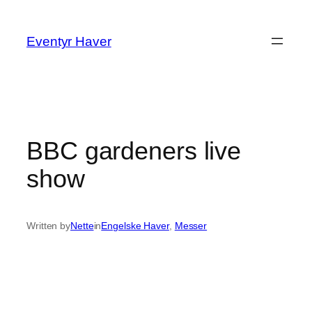
Spring
til
Eventyr Haver
indhold
BBC gardeners live
show
Written by
Nette
in
Engelske Haver
, 
Messer