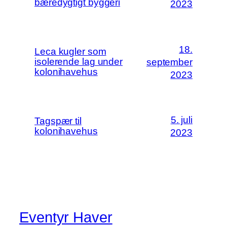
bæredygtigt byggeri
2023
18.
Leca kugler som
isolerende lag under
september
kolonihavehus
2023
5. juli
Tagspær til
kolonihavehus
2023
Eventyr Haver