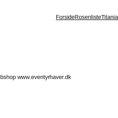
Forside
Rosenliste
Titani
ebshop www.eventyrhaver.dk