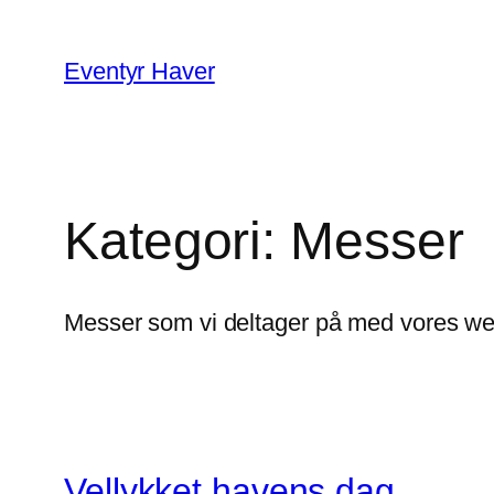
Spring
til
Eventyr Haver
indhold
Kategori:
Messer
Messer som vi deltager på med vores w
Vellykket havens dag…