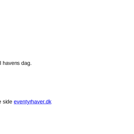
il havens dag.
e side
eventyrhaver.dk