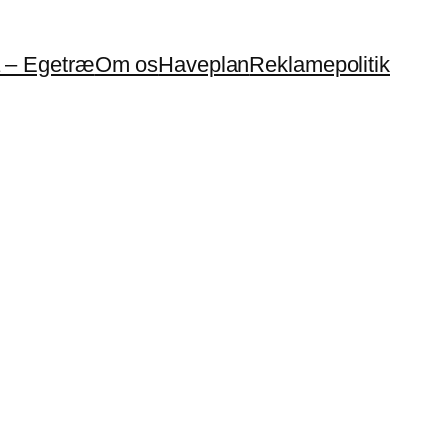
a – Egetræ
Om os
Haveplan
Reklamepolitik