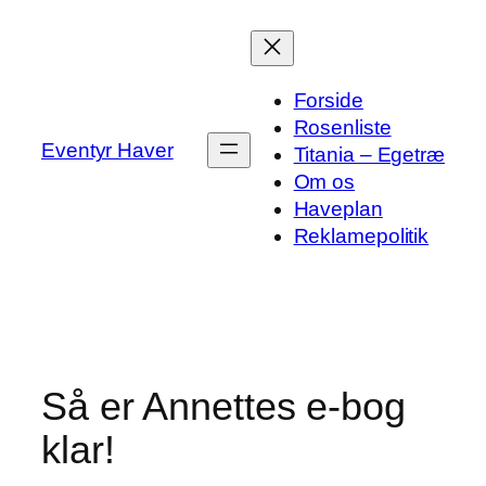
Spring
til
indhold
Forside
Rosenliste
Eventyr Haver
Titania – Egetræ
Om os
Haveplan
Reklamepolitik
Så er Annettes e-bog
klar!