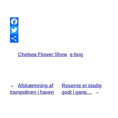
Facebook
Twitter
Share
Chelsea Flower Show
e-bog
←
Afskærmning af
Roserne er stadig
trampolinen i haven
godt i gang…
→