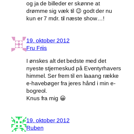
og ja de billeder er skønne at
drømme sig væk til 😉 godt der nu
kun er 7 mdr. til næste show…!
19. oktober 2012
Fru Friis
I ønskes alt det bedste med det
nyeste stjerneskud på Eventyrhavers
himmel. Ser frem til en laaang række
e-havebøger fra jeres hånd i min e-
bogreol.
Knus fra mig 😀
19. oktober 2012
Ruben