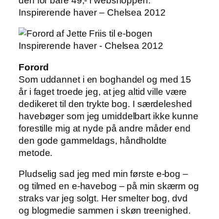
den for bare 49,- i webshoppen.
Inspirerende haver – Chelsea 2012
Forord
Som uddannet i en boghandel og med 15
år i faget troede jeg, at jeg altid ville være
dedikeret til den trykte bog. I særdeleshed
havebøger som jeg umiddelbart ikke kunne
forestille mig at nyde på andre måder end
den gode gammeldags, håndholdte
metode.
Pludselig sad jeg med min første e-bog –
og tilmed en e-havebog – på min skærm og
straks var jeg solgt. Her smelter bog, dvd
og blogmedie sammen i skøn treenighed.