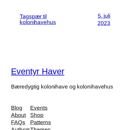
5. juli
Tagspær til
kolonihavehus
2023
Eventyr Haver
Bæredygtig kolonihave og kolonihavehus
Blog
Events
About
Shop
FAQs
Patterns
Authors
Themes