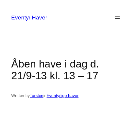
Spring
til
Eventyr Haver
indhold
Åben have i dag d.
21/9-13 kl. 13 – 17
Written by
Torsten
in
Eventyrlige haver