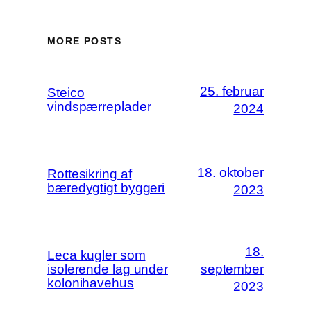
MORE POSTS
25. februar
Steico
vindspærreplader
2024
18. oktober
Rottesikring af
bæredygtigt byggeri
2023
18.
Leca kugler som
isolerende lag under
september
kolonihavehus
2023