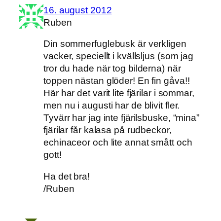
16. august 2012
Ruben
Din sommerfuglebusk är verkligen
vacker, speciellt i kvällsljus (som jag
tror du hade när tog bilderna) när
toppen nästan glöder! En fin gåva!!
Här har det varit lite fjärilar i sommar,
men nu i augusti har de blivit fler.
Tyvärr har jag inte fjärilsbuske, “mina”
fjärilar får kalasa på rudbeckor,
echinaceor och lite annat smått och
gott!
Ha det bra!
/Ruben