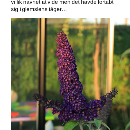
vi fik navnet at vide men det havde fortabt
sig i glemslens tåger…