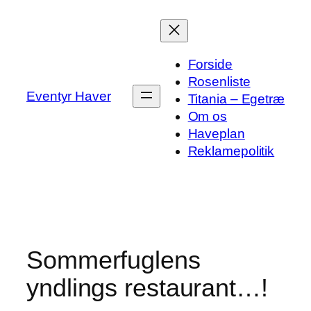
Spring
til
indhold
Forside
Rosenliste
Eventyr Haver
Titania – Egetræ
Om os
Haveplan
Reklamepolitik
Sommerfuglens
yndlings restaurant…!