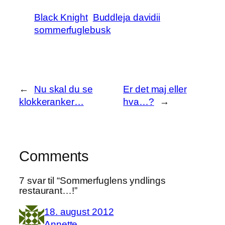
Share
Black Knight
Buddleja davidii
sommerfuglebusk
←
Nu skal du se
Er det maj eller
klokkeranker…
hva…?
→
Comments
7 svar til “Sommerfuglens yndlings
restaurant…!”
18. august 2012
Annette