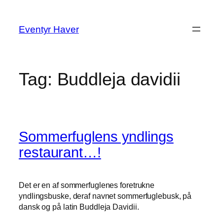
Spring
til
Eventyr Haver
indhold
Tag:
Buddleja davidii
Sommerfuglens yndlings
restaurant…!
Det er en af sommerfuglenes foretrukne
yndlingsbuske, deraf navnet sommerfuglebusk, på
dansk og på latin Buddleja Davidii.