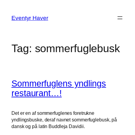
Spring
til
Eventyr Haver
indhold
Tag:
sommerfuglebusk
Sommerfuglens yndlings
restaurant…!
Det er en af sommerfuglenes foretrukne
yndlingsbuske, deraf navnet sommerfuglebusk, på
dansk og på latin Buddleja Davidii.