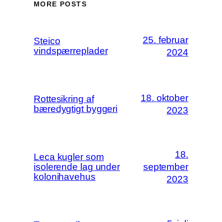
MORE POSTS
25. februar
Steico
vindspærreplader
2024
18. oktober
Rottesikring af
bæredygtigt byggeri
2023
18.
Leca kugler som
isolerende lag under
september
kolonihavehus
2023