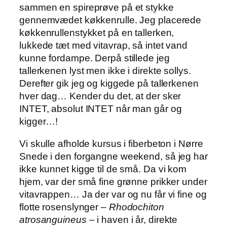
sammen en spireprøve på et stykke
gennemvædet køkkenrulle. Jeg placerede
køkkenrullenstykket på en tallerken,
lukkede tæt med vitavrap, så intet vand
kunne fordampe. Derpå stillede jeg
tallerkenen lyst men ikke i direkte sollys.
Derefter gik jeg og kiggede på tallerkenen
hver dag… Kender du det, at der sker
INTET, absolut INTET når man går og
kigger…!
Vi skulle afholde kursus i fiberbeton i Nørre
Snede i den forgangne weekend, så jeg har
ikke kunnet kigge til de små. Da vi kom
hjem, var der små fine grønne prikker under
vitavrappen… Ja der var og nu får vi fine og
flotte rosenslynger –
Rhodochiton
atrosanguineus
– i haven i år, direkte