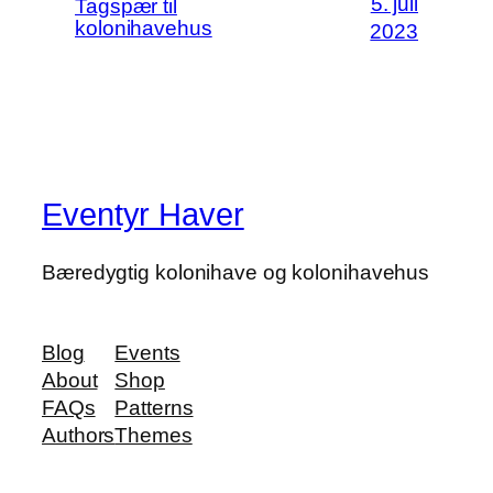
5. juli
Tagspær til
kolonihavehus
2023
Eventyr Haver
Bæredygtig kolonihave og kolonihavehus
Blog
Events
About
Shop
FAQs
Patterns
Authors
Themes