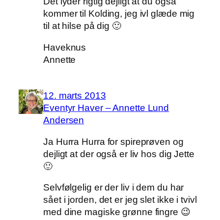
Det lyder rigtig dejligt at du også
kommer til Kolding, jeg ivl glæde mig
til at hilse på dig 🙂
Haveknus
Annette
12. marts 2013
Eventyr Haver – Annette Lund
Andersen
Ja Hurra Hurra for spireprøven og
dejligt at der også er liv hos dig Jette
🙂
Selvfølgelig er der liv i dem du har
sået i jorden, det er jeg slet ikke i tvivl
med dine magiske grønne fingre 😉