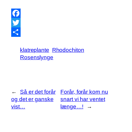
Facebook
Twitter
Share
klatreplante
Rhodochiton
Rosenslynge
←
Så er det forår
Forår, forår kom nu
og det er ganske
snart vi har ventet
vist…
længe…!
→