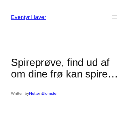
Spring
til
Eventyr Haver
indhold
Spireprøve, find ud af
om dine frø kan spire…
Written by
Nette
in
Blomster