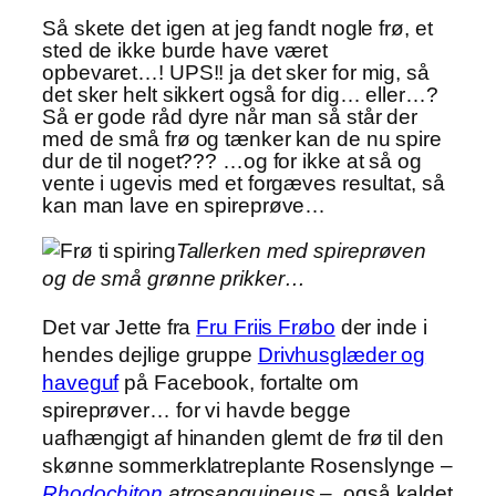
Så skete det igen at jeg fandt nogle frø, et
sted de ikke burde have været
opbevaret…! UPS!! ja det sker for mig, så
det sker helt sikkert også for dig… eller…?
Så er gode råd dyre når man så står der
med de små frø og tænker kan de nu spire
dur de til noget??? …og for ikke at så og
vente i ugevis med et forgæves resultat, så
kan man lave en spireprøve…
Tallerken med spireprøven
og de små grønne prikker…
Det var Jette fra
Fru Friis Frøbo
der inde i
hendes dejlige gruppe
Drivhusglæder og
haveguf
på Facebook, fortalte om
spireprøver… for vi havde begge
uafhængigt af hinanden glemt de frø til den
skønne sommerklatreplante Rosenslynge –
Rhodochiton
atrosanguineus –
også kaldet