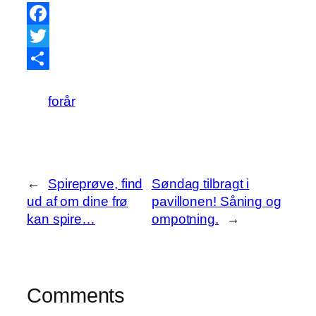
Facebook
Twitter
Share
forår
←
Spireprøve, find
Søndag tilbragt i
ud af om dine frø
pavillonen! Såning og
kan spire…
ompotning.
→
Comments