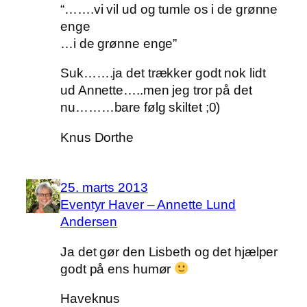
“…….vi vil ud og tumle os i de grønne
enge
…i de grønne enge”
Suk…….ja det trækker godt nok lidt
ud Annette…..men jeg tror på det
nu………bare følg skiltet ;0)
Knus Dorthe
25. marts 2013
Eventyr Haver – Annette Lund
Andersen
Ja det gør den Lisbeth og det hjælper
godt på ens humør
Haveknus