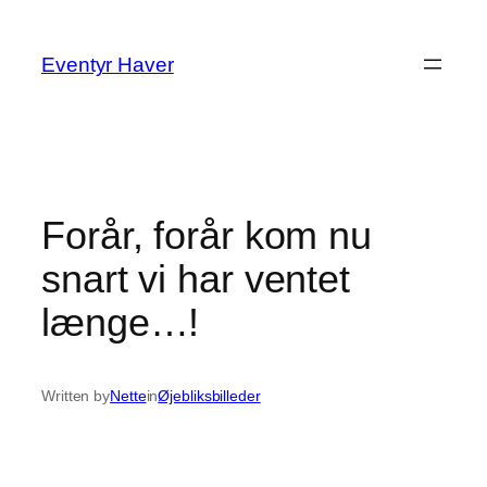
Spring
til
Eventyr Haver
indhold
Forår, forår kom nu
snart vi har ventet
længe…!
Written by
Nette
in
Øjebliksbilleder