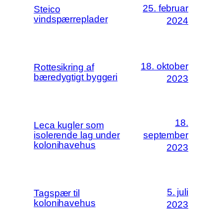
25. februar
Steico
vindspærreplader
2024
18. oktober
Rottesikring af
bæredygtigt byggeri
2023
18.
Leca kugler som
isolerende lag under
september
kolonihavehus
2023
5. juli
Tagspær til
kolonihavehus
2023