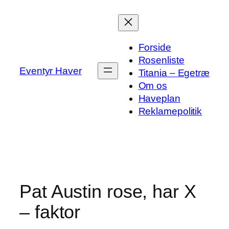
Spring
til
indhold
Forside
Rosenliste
Eventyr Haver
Titania – Egetræ
Om os
Haveplan
Reklamepolitik
Pat Austin rose, har X
– faktor