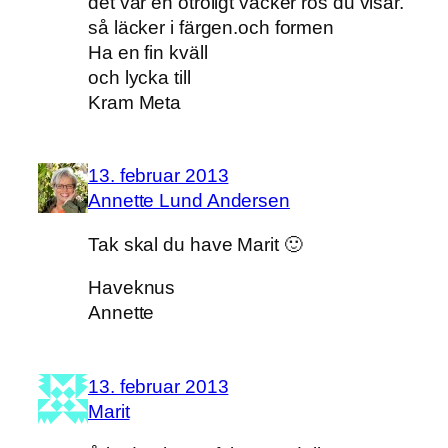
det var en otroligt vacker ros du visar.
så läcker i färgen.och formen
Ha en fin kväll
och lycka till
Kram Meta
13. februar 2013
Annette Lund Andersen
Tak skal du have Marit 🙂
Haveknus
Annette
13. februar 2013
Marit