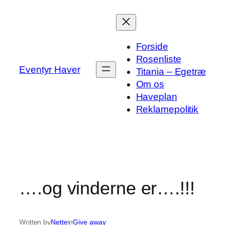
Spring
til
indhold
Forside
Rosenliste
Eventyr Haver
Titania – Egetræ
Om os
Haveplan
Reklamepolitik
….og vinderne er….!!!
Written by
Nette
in
Give away