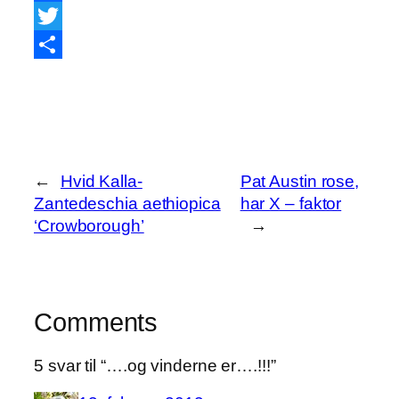
Facebook
Twitter
Share
←
Hvid Kalla-
Pat Austin rose,
Zantedeschia aethiopica
har X – faktor
‘Crowborough’
→
Comments
5 svar til “….og vinderne er….!!!”