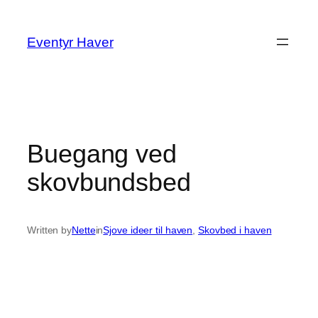
Spring
til
Eventyr Haver
indhold
Buegang ved
skovbundsbed
Written by
Nette
in
Sjove ideer til haven
, 
Skovbed i haven