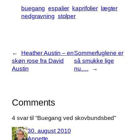
buegang
espalier
kaprifolier
lægter
nedgravning
stolper
←
Heather Austin – en
Sommerfuglene er
skøn rose fra David
så smukke lige
Austin
nu….
→
Comments
4 svar til “Buegang ved skovbundsbed”
30. august 2010
Annette