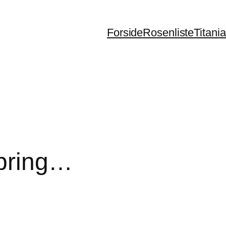
Forside
Rosenliste
Titani
spring…