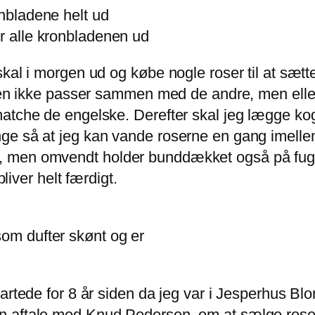
er alle kronbladenen ud
al i morgen ud og købe nogle roser til at sætte i
 den ikke passer sammen med de andre, men elle
matche de engelske. Derefter skal jeg lægge ko
ge så at jeg kan vande roserne en gang imelle
 men omvendt holder bunddækket også på fugten
bliver helt færdigt.
som dufter skønt og er
tartede for 8 år siden da jeg var i Jesperhus 
 aftale med Knud Pedersen, om at sælge roser 