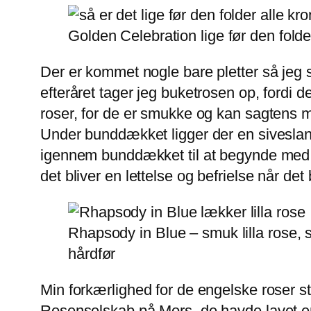
Golden Celebration lige før den fold
Der er kommet nogle bare pletter så jeg sk
efteråret tager jeg buketrosen op, fordi
roser, for de er smukke og kan sagtens 
Under bunddækket ligger der en siveslan
igennem bunddækket til at begynde med,
det bliver en lettelse og befrielse når det 
Rhapsody in Blue – smuk lilla rose, 
hårdfør
Min forkærlighed for de engelske roser s
Rosenselskab på Mors, de havde lavet en