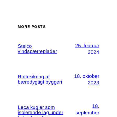
MORE POSTS
25. februar
Steico
vindspærreplader
2024
18. oktober
Rottesikring af
bæredygtigt byggeri
2023
18.
Leca kugler som
isolerende lag under
september