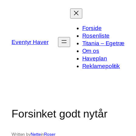
Spring
til
indhold
Forside
Rosenliste
Eventyr Haver
Titania – Egetræ
Om os
Haveplan
Reklamepolitik
Forsinket godt nytår
Written by
Nette
in
Roser