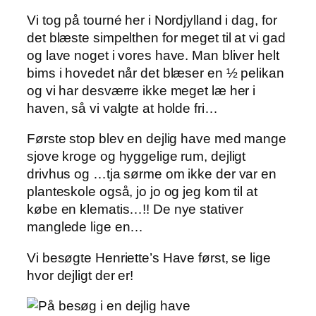
Vi tog på tourné her i Nordjylland i dag, for
det blæste simpelthen for meget til at vi gad
og lave noget i vores have. Man bliver helt
bims i hovedet når det blæser en ½ pelikan
og vi har desværre ikke meget læ her i
haven, så vi valgte at holde fri…
Første stop blev en dejlig have med mange
sjove kroge og hyggelige rum, dejligt
drivhus og …tja sørme om ikke der var en
planteskole også, jo jo og jeg kom til at
købe en klematis…!! De nye stativer
manglede lige en…
Vi besøgte Henriette’s Have først, se lige
hvor dejligt der er!