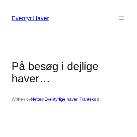
Spring
til
Eventyr Haver
indhold
På besøg i dejlige
haver…
Written by
Nette
in
Eventyrlige haver
, 
Plantekøb