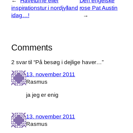
←
Haveturné eller
Den engelske
inspirationstur i nordjylland
rose Pat Austin
idag…!
→
Comments
2 svar til “På besøg i dejlige haver…”
13. november 2011
Rasmus
ja jeg er enig
13. november 2011
Rasmus