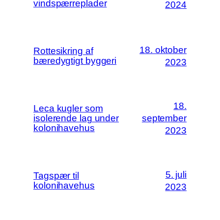
vindspærreplader
2024
18. oktober
Rottesikring af
bæredygtigt byggeri
2023
18.
Leca kugler som
isolerende lag under
september
kolonihavehus
2023
5. juli
Tagspær til
kolonihavehus
2023