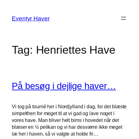
Spring
til
Eventyr Haver
indhold
Tag:
Henriettes Have
På besøg i dejlige haver…
Vi tog på tourné her i Nordjylland i dag, for det blæste
simpelthen for meget til at vi gad og lave noget i
vores have. Man bliver helt bims i hovedet når det
blæser en ½ pelikan og vi har desværre ikke meget
læ her i haven, så vi valgte at holde fri…