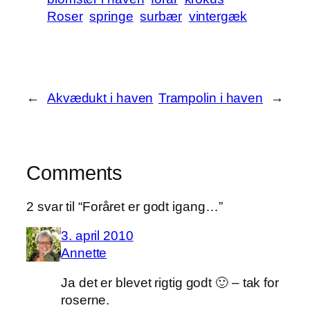
Roser
springe
surbær
vintergæk
←
Akvædukt i haven
Trampolin i haven
→
Comments
2 svar til “Foråret er godt igang…”
3. april 2010
Annette
Ja det er blevet rigtig godt 🙂 – tak for
roserne.