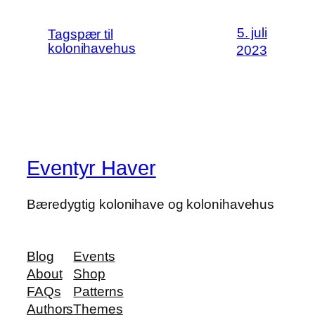
5. juli
Tagspær til
kolonihavehus
2023
Eventyr Haver
Bæredygtig kolonihave og kolonihavehus
Blog
Events
About
Shop
FAQs
Patterns
Authors
Themes