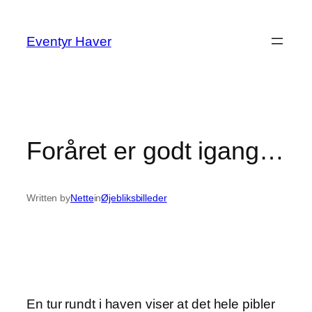
Spring
til
Eventyr Haver
indhold
Foråret er godt igang…
Written by
Nette
in
Øjebliksbilleder
En tur rundt i haven viser at det hele pibler