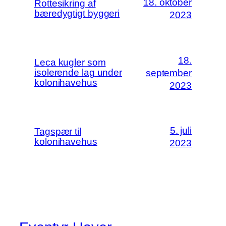
18. oktober
Rottesikring af
bæredygtigt byggeri
2023
18.
Leca kugler som
isolerende lag under
september
kolonihavehus
2023
5. juli
Tagspær til
kolonihavehus
2023