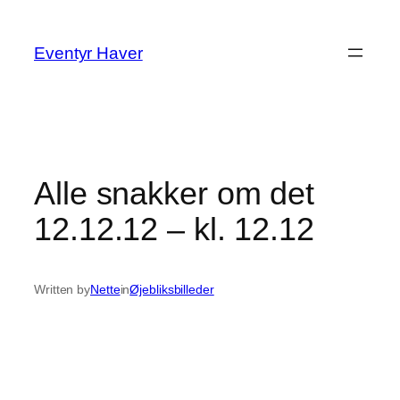
Spring
til
Eventyr Haver
indhold
Alle snakker om det
12.12.12 – kl. 12.12
Written by
Nette
in
Øjebliksbilleder