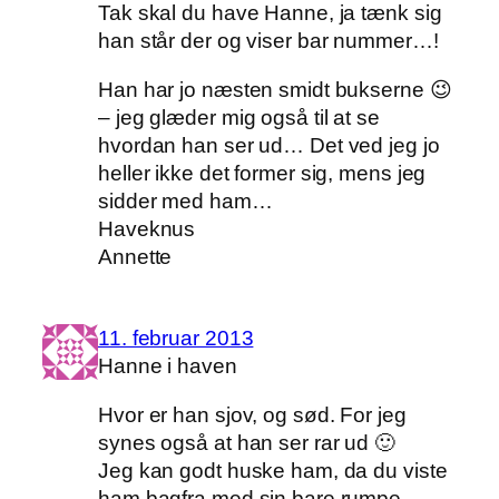
Tak skal du have Hanne, ja tænk sig
han står der og viser bar nummer…!
Han har jo næsten smidt bukserne 😉
– jeg glæder mig også til at se
hvordan han ser ud… Det ved jeg jo
heller ikke det former sig, mens jeg
sidder med ham…
Haveknus
Annette
11. februar 2013
Hanne i haven
Hvor er han sjov, og sød. For jeg
synes også at han ser rar ud 🙂
Jeg kan godt huske ham, da du viste
ham bagfra med sin bare rumpe.