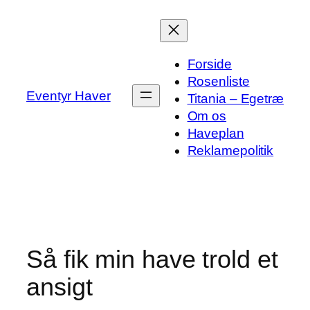
Spring
til
indhold
Forside
Rosenliste
Eventyr Haver
Titania – Egetræ
Om os
Haveplan
Reklamepolitik
Så fik min have trold et
ansigt