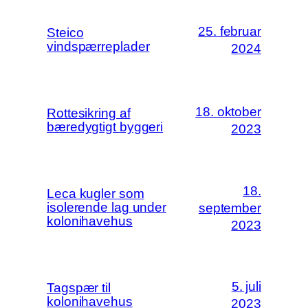
25. februar
Steico
vindspærreplader
2024
18. oktober
Rottesikring af
bæredygtigt byggeri
2023
18.
Leca kugler som
isolerende lag under
september
kolonihavehus
2023
5. juli
Tagspær til
kolonihavehus
2023