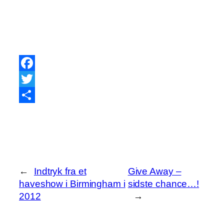
Facebook
Twitter
Share
←
Indtryk fra et
Give Away –
haveshow i Birmingham i
sidste chance…!
2012
→