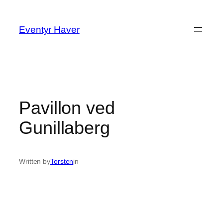
Spring
til
Eventyr Haver
indhold
Pavillon ved
Gunillaberg
Written by
Torsten
in