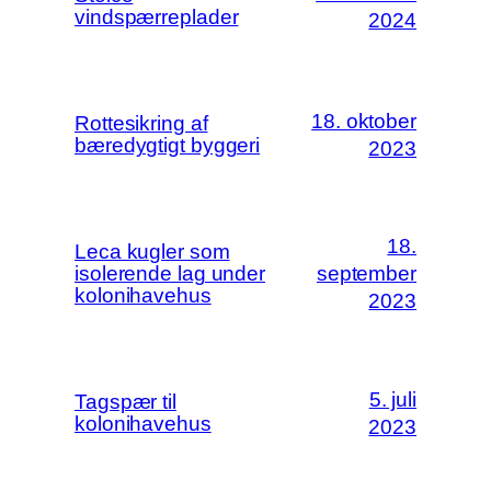
vindspærreplader
2024
18. oktober
Rottesikring af
bæredygtigt byggeri
2023
18.
Leca kugler som
isolerende lag under
september
kolonihavehus
2023
5. juli
Tagspær til
kolonihavehus
2023