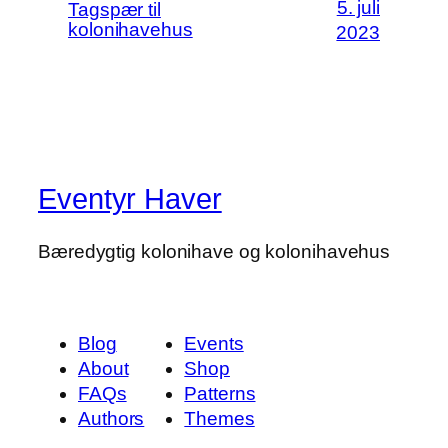
5. juli
Tagspær til
kolonihavehus
2023
Eventyr Haver
Bæredygtig kolonihave og kolonihavehus
Blog
Events
About
Shop
FAQs
Patterns
Authors
Themes