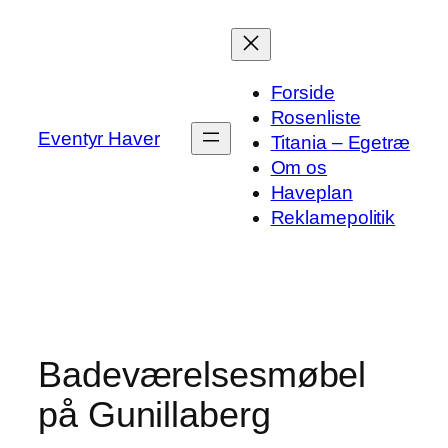
Spring
til
indhold
Forside
Rosenliste
Eventyr Haver
Titania – Egetræ
Om os
Haveplan
Reklamepolitik
Badeværelsesmøbel
på Gunillaberg