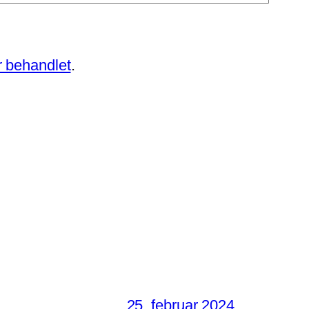
 behandlet
.
25. februar 2024