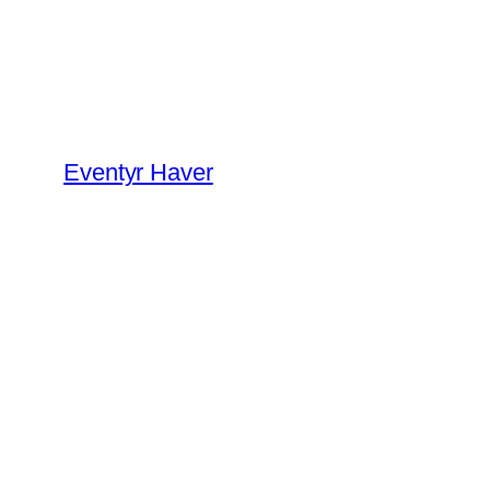
Spring
til
indhold
Eventyr Haver