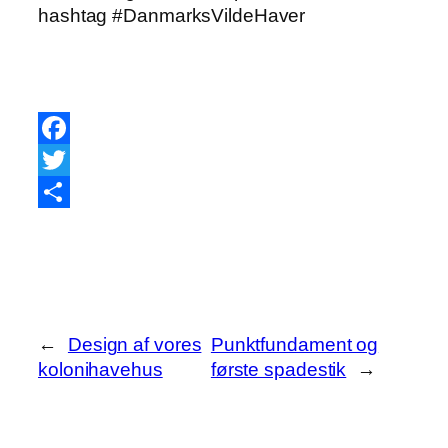
hashtag #DanmarksVildeHaver
Facebook
Twitter
Share
←
Design af vores
Punktfundament og
kolonihavehus
første spadestik
→