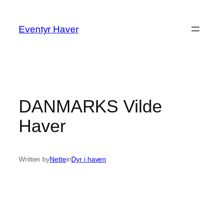
Spring
til
Eventyr Haver
indhold
DANMARKS Vilde
Haver
Written by
Nette
in
Dyr i haven