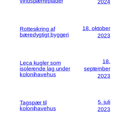
vindspærreplader
2024
18. oktober
Rottesikring af
bæredygtigt byggeri
2023
18.
Leca kugler som
isolerende lag under
september
kolonihavehus
2023
5. juli
Tagspær til
kolonihavehus
2023