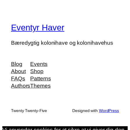
Eventyr Haver
Bæredygtig kolonihave og kolonihavehus
Blog
Events
About
Shop
FAQs
Patterns
Authors
Themes
Twenty Twenty-Five
Designed with
WordPress
Vi anvender cookies for at sikre at vi giver dig den