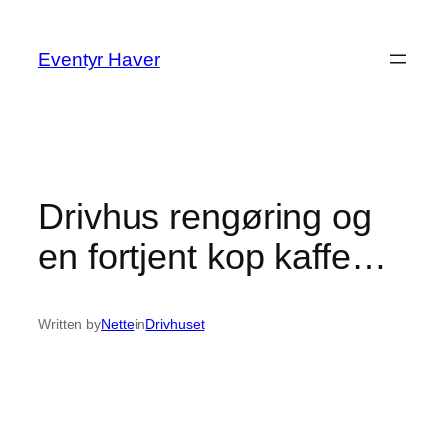
Spring
til
Eventyr Haver
indhold
Drivhus rengøring og
en fortjent kop kaffe…
Written by
Nette
in
Drivhuset