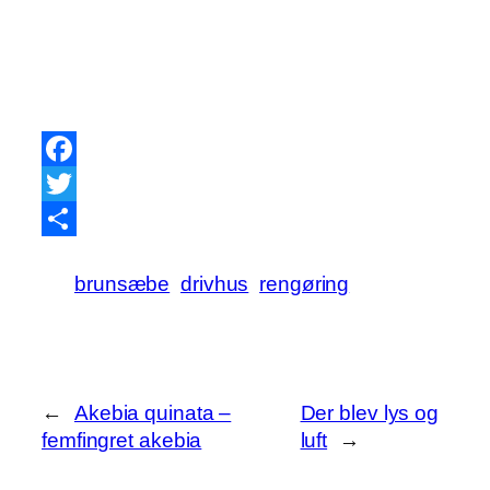
Facebook
Twitter
Share
brunsæbe
drivhus
rengøring
←
Akebia quinata –
Der blev lys og
femfingret akebia
luft
→