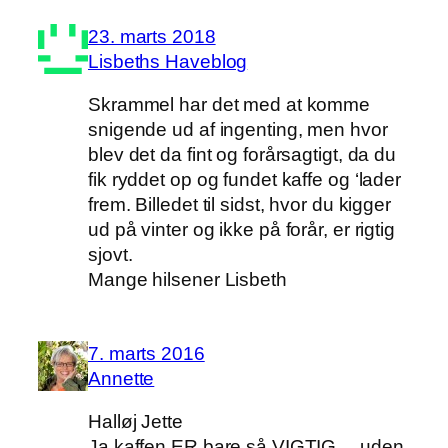
23. marts 2018
Lisbeths Haveblog
Skrammel har det med at komme
snigende ud af ingenting, men hvor
blev det da fint og forårsagtigt, da du
fik ryddet op og fundet kaffe og ‘lader
frem. Billedet til sidst, hvor du kigger
ud på vinter og ikke på forår, er rigtig
sjovt.
Mange hilsener Lisbeth
7. marts 2016
Annette
Halløj Jette
Ja kaffen ER bare så VIGTIG… uden