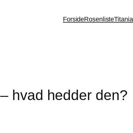
Forside
Rosenliste
Titani
 – hvad hedder den?