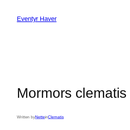
Spring
til
Eventyr Haver
indhold
Mormors clematis
Written by
Nette
in
Clematis