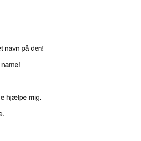
t navn på den!
e name!
nne hjælpe mig.
e.