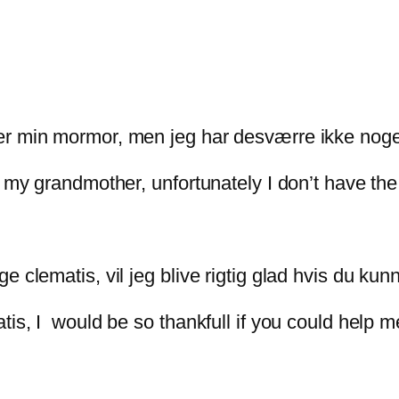
er min mormor, men jeg har desværre ikke noge
m my grandmother, unfortunately I don’t have th
e clematis, vil jeg blive rigtig glad hvis du ku
tis, I would be so thankfull if you could help m