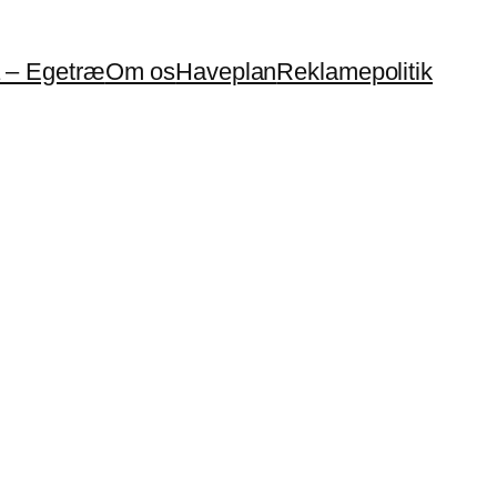
a – Egetræ
Om os
Haveplan
Reklamepolitik