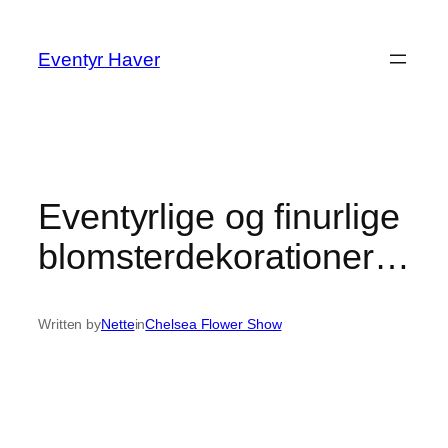
Spring
til
Eventyr Haver
indhold
Eventyrlige og finurlige
blomsterdekorationer…
Written by
Nette
in
Chelsea Flower Show