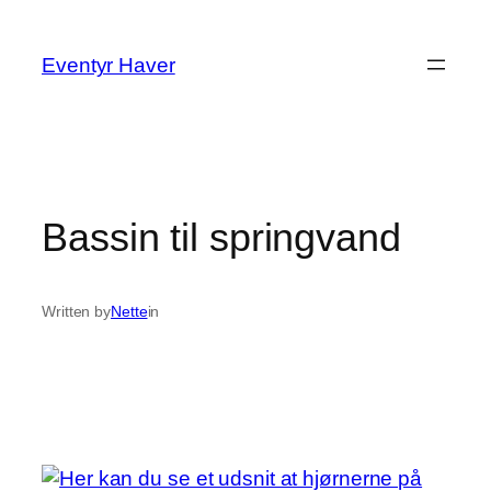
Spring
til
Eventyr Haver
indhold
Bassin til springvand
Written by
Nette
in