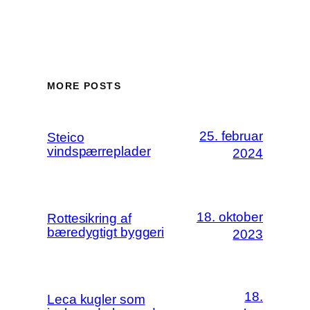
MORE POSTS
25. februar
Steico
vindspærreplader
2024
18. oktober
Rottesikring af
bæredygtigt byggeri
2023
18.
Leca kugler som