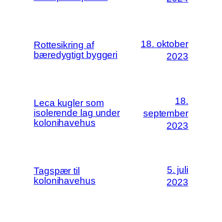
18. oktober
Rottesikring af
bæredygtigt byggeri
2023
18.
Leca kugler som
isolerende lag under
september
kolonihavehus
2023
5. juli
Tagspær til
kolonihavehus
2023