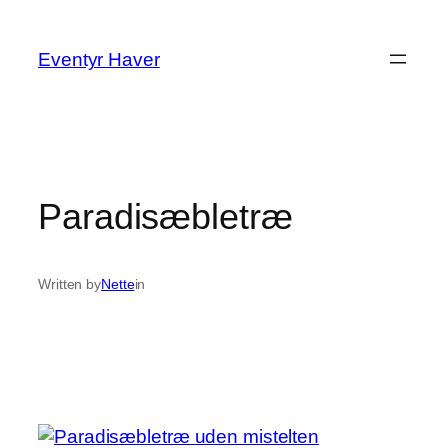
Spring
til
Eventyr Haver
indhold
Paradisæbletræ
Written by
Nette
in