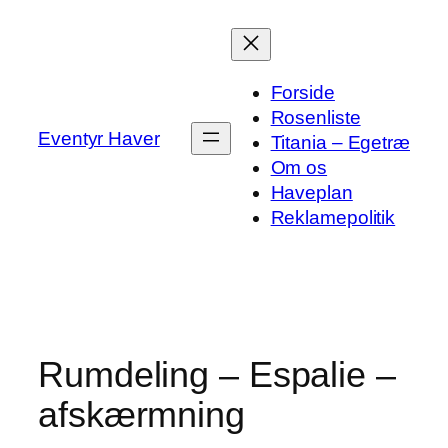
Spring
til
indhold
Forside
Rosenliste
Eventyr Haver
Titania – Egetræ
Om os
Haveplan
Reklamepolitik
Rumdeling – Espalie –
afskærmning