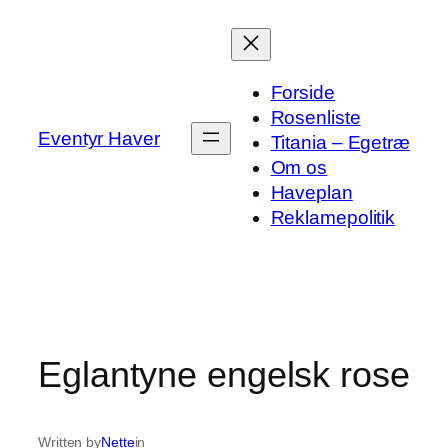
Spring
til
indhold
Forside
Rosenliste
Eventyr Haver
Titania – Egetræ
Om os
Haveplan
Reklamepolitik
Eglantyne engelsk rose
Written by
Nette
in