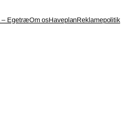
a – Egetræ
Om os
Haveplan
Reklamepolitik