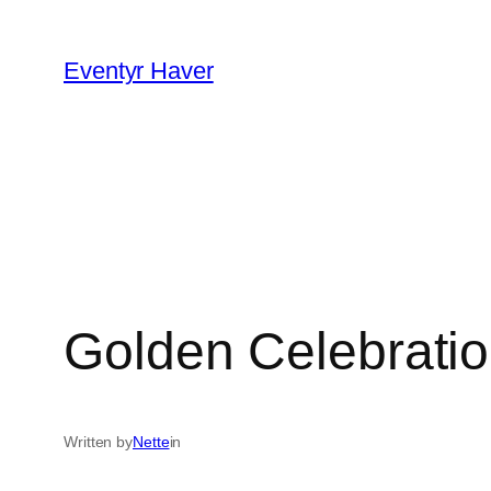
Spring
til
Eventyr Haver
indhold
Golden Celebrati
Written by
Nette
in