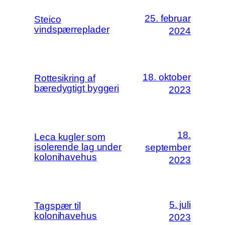
25. februar
Steico
vindspærreplader
2024
18. oktober
Rottesikring af
bæredygtigt byggeri
2023
18.
Leca kugler som
isolerende lag under
september
kolonihavehus
2023
5. juli
Tagspær til
kolonihavehus
2023