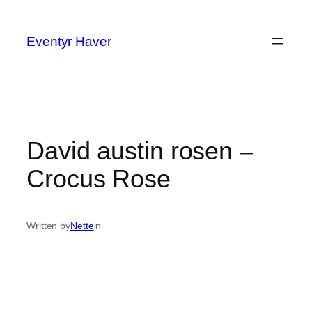
Spring
til
Eventyr Haver
indhold
David austin rosen –
Crocus Rose
Written by
Nette
in