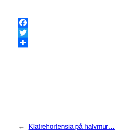
Facebook
Twitter
Share
←
Klatrehortensia på halvmur…