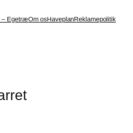
a – Egetræ
Om os
Haveplan
Reklamepolitik
arret