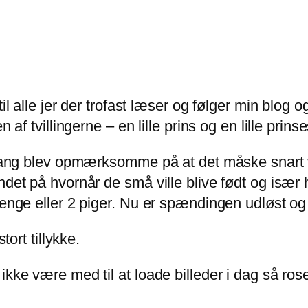
til alle jer der trofast læser og følger min blog 
 af tvillingerne – en lille prins og en lille prins
e gang blev opmærksomme på at det måske snart v
ændet på hvornår de små ville blive født og isæ
enge eller 2 piger. Nu er spændingen udløst og det
tort tillykke.
ikke være med til at loade billeder i dag så ros