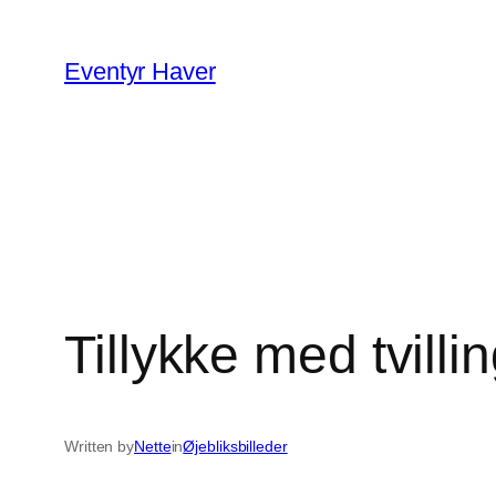
Spring
til
Eventyr Haver
indhold
Tillykke med tvilli
Written by
Nette
in
Øjebliksbilleder