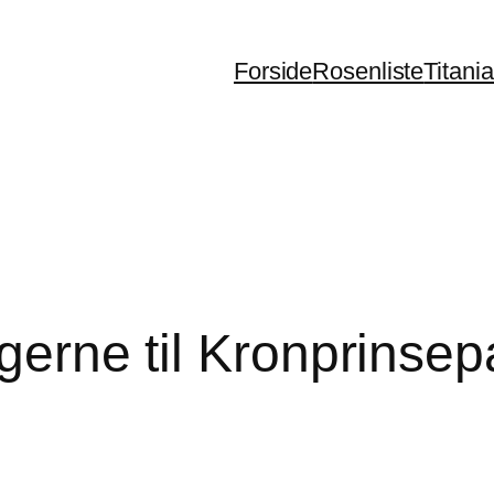
Forside
Rosenliste
Titani
ngerne til Kronprinsep