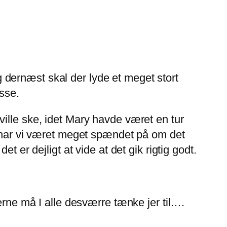
og dernæst skal der lyde et meget stort
esse.
ille ske, idet Mary havde været en tur
r har vi været meget spændet på om det
 er dejligt at vide at det gik rigtig godt.
erne må I alle desværre tænke jer til….