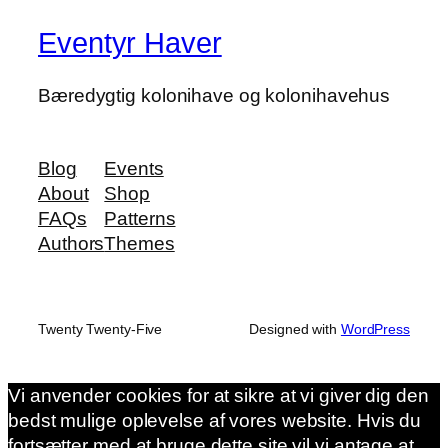
Eventyr Haver
Bæredygtig kolonihave og kolonihavehus
Blog
Events
About
Shop
FAQs
Patterns
Authors
Themes
Twenty Twenty-Five
Designed with
WordPress
Vi anvender cookies for at sikre at vi giver dig den
bedst mulige oplevelse af vores website. Hvis du
fortsætter med at bruge dette site vil vi antage at