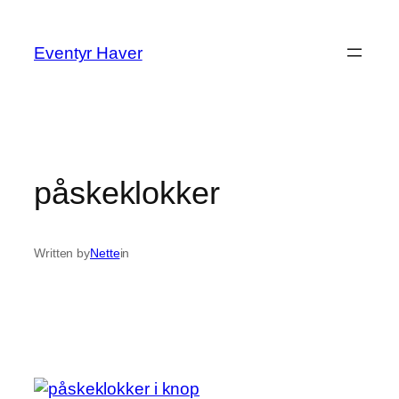
Spring
til
Eventyr Haver
indhold
påskeklokker
Written by
Nette
in