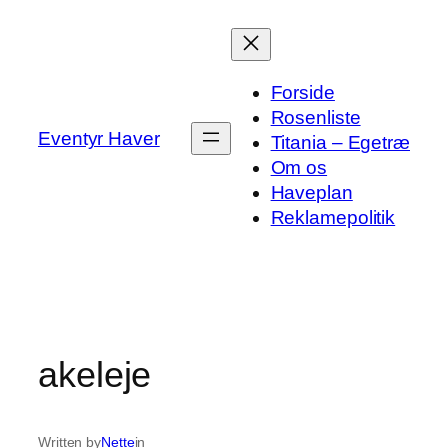
Spring
til
indhold
Forside
Rosenliste
Eventyr Haver
Titania – Egetræ
Om os
Haveplan
Reklamepolitik
akeleje
Written by
Nette
in