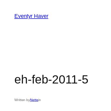
Spring
til
Eventyr Haver
indhold
eh-feb-2011-5
Written by
Nette
in