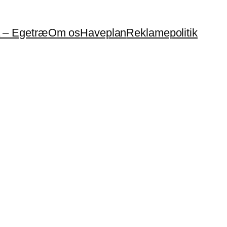
a – Egetræ
Om os
Haveplan
Reklamepolitik