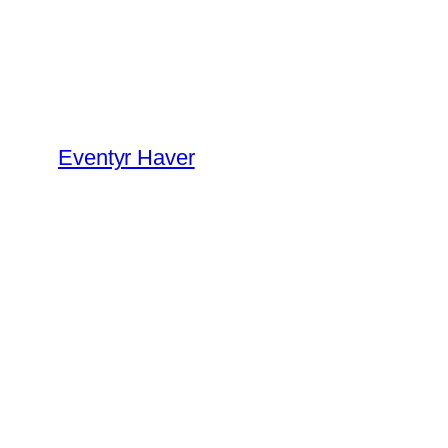
Spring
til
indhold
Eventyr Haver