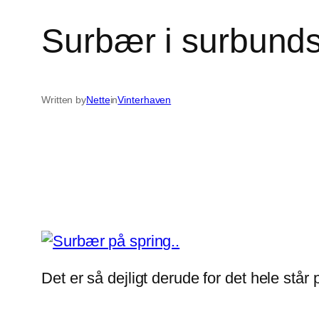
Surbær i surbund
Written by
Nette
in
Vinterhaven
Det er så dejligt derude for det hele står 