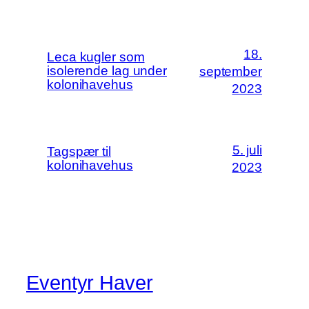
18.
Leca kugler som
isolerende lag under
september
kolonihavehus
2023
5. juli
Tagspær til
kolonihavehus
2023
Eventyr Haver