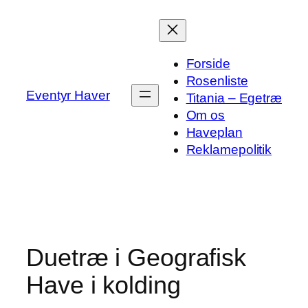
Spring
til
indhold
Forside
Rosenliste
Eventyr Haver
Titania – Egetræ
Om os
Haveplan
Reklamepolitik
Duetræ i Geografisk
Have i kolding