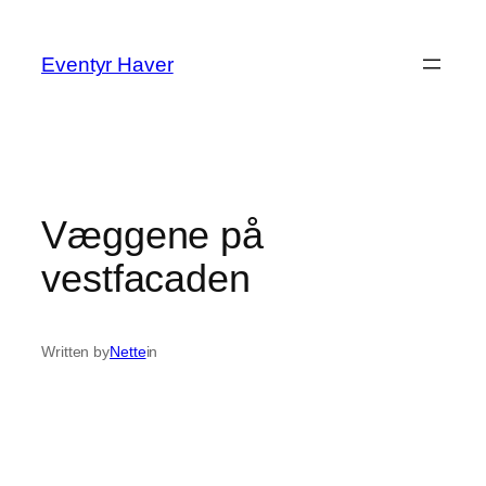
Spring
til
Eventyr Haver
indhold
Væggene på
vestfacaden
Written by
Nette
in