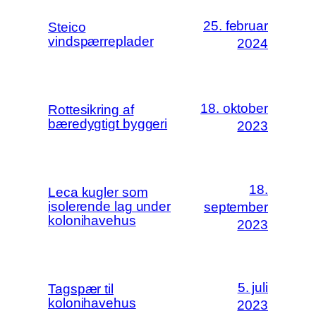
25. februar
Steico
vindspærreplader
2024
18. oktober
Rottesikring af
bæredygtigt byggeri
2023
18.
Leca kugler som
isolerende lag under
september
kolonihavehus
2023
5. juli
Tagspær til
kolonihavehus
2023