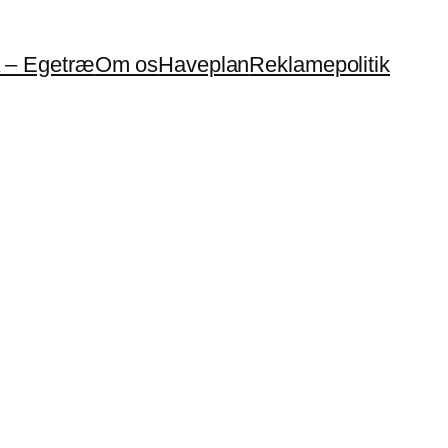
a – Egetræ
Om os
Haveplan
Reklamepolitik