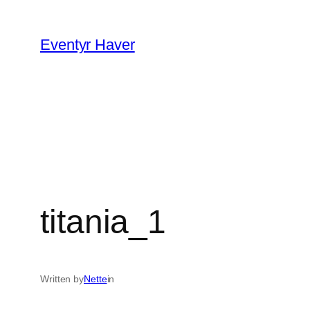
Spring
til
Eventyr Haver
indhold
titania_1
Written by
Nette
in