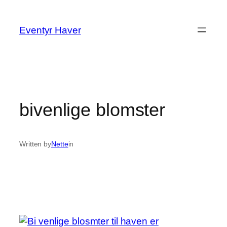
Spring
til
Eventyr Haver
indhold
bivenlige blomster
Written by
Nette
in