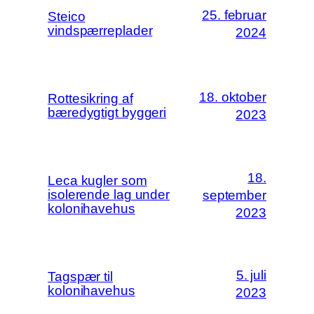
25. februar
Steico
vindspærreplader
2024
18. oktober
Rottesikring af
bæredygtigt byggeri
2023
18.
Leca kugler som
isolerende lag under
september
kolonihavehus
2023
5. juli
Tagspær til
kolonihavehus
2023