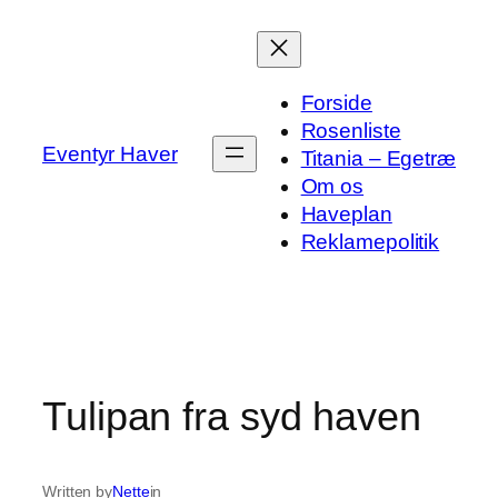
Spring
til
indhold
Forside
Rosenliste
Eventyr Haver
Titania – Egetræ
Om os
Haveplan
Reklamepolitik
Tulipan fra syd haven
Written by
Nette
in