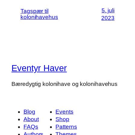
5. juli
Tagspær til
kolonihavehus
2023
Eventyr Haver
Bæredygtig kolonihave og kolonihavehus
Blog
Events
About
Shop
FAQs
Patterns
Authors
Themes