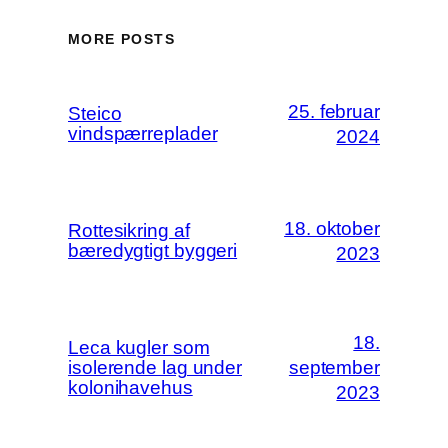
MORE POSTS
25. februar
Steico
vindspærreplader
2024
18. oktober
Rottesikring af
bæredygtigt byggeri
2023
18.
Leca kugler som
isolerende lag under
september
kolonihavehus
2023