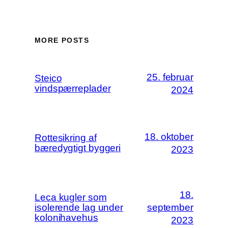
MORE POSTS
25. februar
Steico
vindspærreplader
2024
18. oktober
Rottesikring af
bæredygtigt byggeri
2023
18.
Leca kugler som
isolerende lag under
september
kolonihavehus
2023