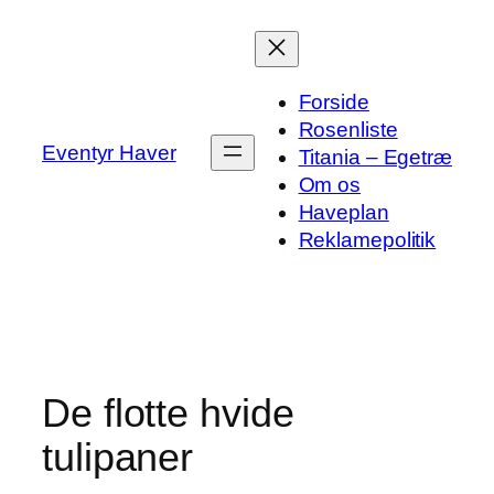
Spring
til
indhold
Forside
Rosenliste
Eventyr Haver
Titania – Egetræ
Om os
Haveplan
Reklamepolitik
De flotte hvide
tulipaner