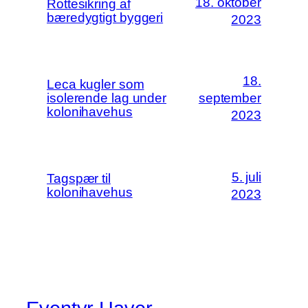
18. oktober
Rottesikring af
bæredygtigt byggeri
2023
18.
Leca kugler som
isolerende lag under
september
kolonihavehus
2023
5. juli
Tagspær til
kolonihavehus
2023