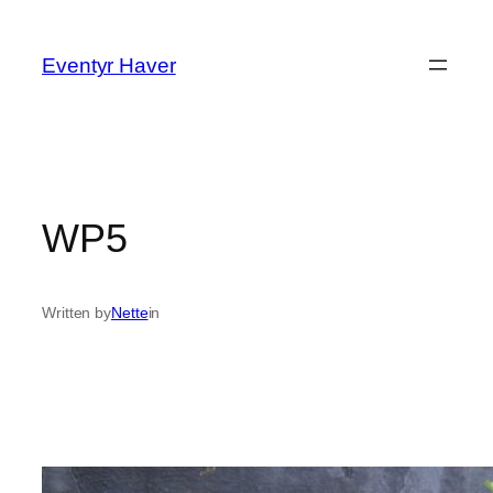
Spring
til
Eventyr Haver
indhold
WP5
Written by
Nette
in