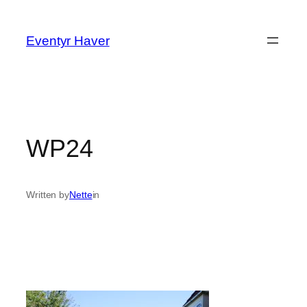
Spring
til
Eventyr Haver
indhold
WP24
Written by
Nette
in