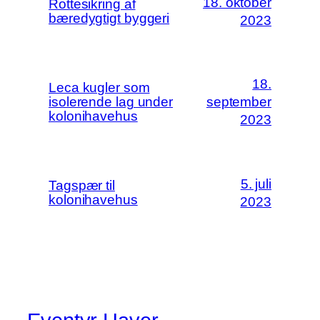
18. oktober
Rottesikring af
bæredygtigt byggeri
2023
18.
Leca kugler som
isolerende lag under
september
kolonihavehus
2023
5. juli
Tagspær til
kolonihavehus
2023