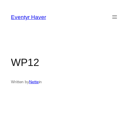
Spring
til
Eventyr Haver
indhold
WP12
Written by
Nette
in