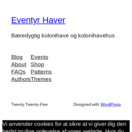
Eventyr Haver
Bæredygtig kolonihave og kolonihavehus
Blog
Events
About
Shop
FAQs
Patterns
Authors
Themes
Twenty Twenty-Five
Designed with
WordPress
Vi anvender cookies for at sikre at vi giver dig den
bedst mulige oplevelse af vores website. Hvis du