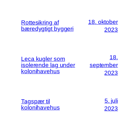
18. oktober
Rottesikring af
bæredygtigt byggeri
2023
18.
Leca kugler som
isolerende lag under
september
kolonihavehus
2023
5. juli
Tagspær til
kolonihavehus
2023