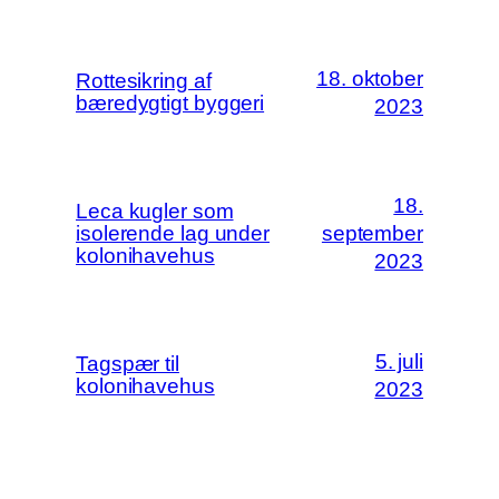
18. oktober
Rottesikring af
bæredygtigt byggeri
2023
18.
Leca kugler som
isolerende lag under
september
kolonihavehus
2023
5. juli
Tagspær til
kolonihavehus
2023