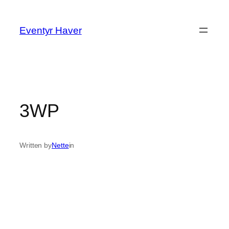
Spring
til
Eventyr Haver
indhold
3WP
Written by
Nette
in