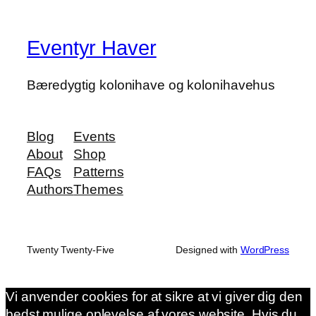
Eventyr Haver
Bæredygtig kolonihave og kolonihavehus
Blog
Events
About
Shop
FAQs
Patterns
Authors
Themes
Twenty Twenty-Five
Designed with
WordPress
Vi anvender cookies for at sikre at vi giver dig den
bedst mulige oplevelse af vores website. Hvis du